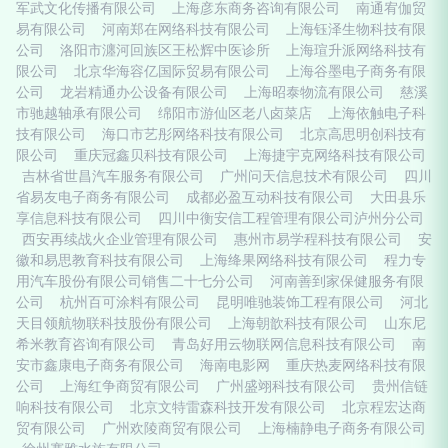
军武文化传播有限公司
上海彦东商务咨询有限公司
南通宥伽贸
易有限公司
河南郑在网络科技有限公司
上海钰泽生物科技有限
公司
洛阳市瀍河回族区王松辉中医诊所
上海瑄升派网络科技有
限公司
北京华海容亿国际贸易有限公司
上海谷墨电子商务有限
公司
龙岩精通办公设备有限公司
上海昭泰物流有限公司
慈溪
市驰越轴承有限公司
绵阳市游仙区老八卤菜店
上海依触电子科
技有限公司
海口市艺彤网络科技有限公司
北京高思明创科技有
限公司
重庆冠鑫贝科技有限公司
上海捷宇克网络科技有限公司
吉林省世昌汽车服务有限公司
广州问天信息技术有限公司
四川
省易友电子商务有限公司
成都必盈互动科技有限公司
大田县乐
享信息科技有限公司
四川中衡安信工程管理有限公司泸州分公司
西安再续战火企业管理有限公司
惠州市易学程科技有限公司
安
徽和易思教育科技有限公司
上海绛果网络科技有限公司
程力专
用汽车股份有限公司销售二十七分公司
河南善到家保健服务有限
公司
杭州百可涂料有限公司
昆明唯驰装饰工程有限公司
河北
天目领航物联科技股份有限公司
上海朝歆科技有限公司
山东尼
希米教育咨询有限公司
青岛好用云物联网信息科技有限公司
南
安市鑫康电子商务有限公司
海南电影网
重庆热麦网络科技有限
公司
上海红争商贸有限公司
广州盛翊科技有限公司
贵州信链
响科技有限公司
北京文特雷森科技开发有限公司
北京程宏达商
贸有限公司
广州欢陵商贸有限公司
上海楠静电子商务有限公司